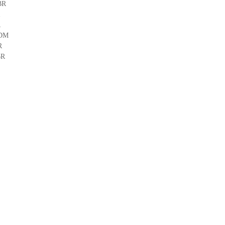
BR
R
R
PDM
CR
BR
I