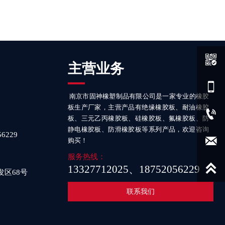

主营业务

南京市固神橡塑制品有限公司是一家专业的橡胶
板生产厂家，主营产品有绝缘橡胶板、耐油橡胶

板、三元乙丙橡胶板、硅橡胶板、氟橡胶板、防
静电橡胶板、防滑橡胶板等系列产品，欢迎咨询
6229

购买！
服务热线：

13327712025、18752056229
区68号
联系我们