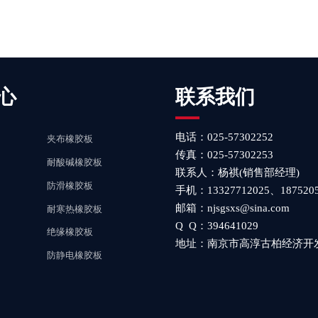
心
联系我们
电话：025-57302252
夹布橡胶板
传真：025-57302253
耐酸碱橡胶板
联系人：杨祺(销售部经理)
防滑橡胶板
手机：13327712025、1875205
邮箱：njsgsxs@sina.com
耐寒热橡胶板
Q Q：394641029
绝缘橡胶板
地址：南京市高淳古柏经济开发
防静电橡胶板