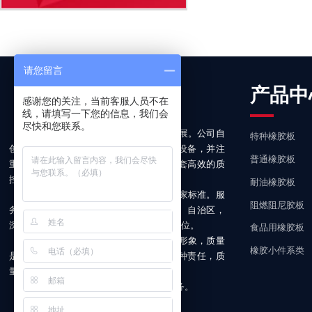
请您留言
关于我们
产品中
感谢您的关注，当前客服人员不在
线，请填写一下您的信息，我们会
尽快和您联系。
我公司坚持以质量求生存，以信誉求发展。公司自
特种橡胶板
创建以来引进了一整套先进的生产及检测设备，并注
普通橡胶板
重技术、人才的培养和创新。建立了一整套高效的质
控管理体系和完善的产品销售服务网络。
耐油橡胶板
我公司产品的各项指标均达到或超过国家标准。服
阻燃阻尼胶板
务周到、快捷。产品畅销二十多个省、市、自治区，
深受用户好评。是多个钢铁集团定点生产单位。
食品用橡胶板
公司坚信质量是一种标准，质量是一种形象，质量
橡胶小件系类
是一种特色，质量是一种承诺，质量是一种责任，质
量是更是企业的生命。
诚恳欢迎新老客户，光临惠顾，洽谈业务。