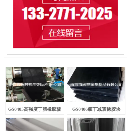
GS0405高强度丁腈橡胶板
GS0406氯丁减震橡胶块